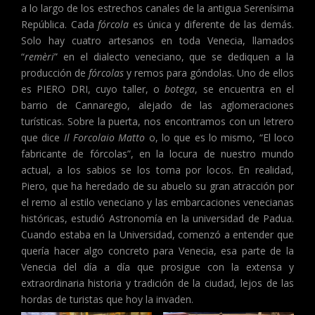
a lo largo de los estrechos canales de la antigua Serenísima
República. Cada
fórcola
es única y diferente de las demás.
Solo hay cuatro artesanos en toda Venecia, llamados
“
remèri
” en el dialecto veneciano, que se dediquen a la
producción de
fórcolas
y remos para góndolas. Uno de ellos
es PIERO DRI, cuyo taller, o
botega
, se encuentra en el
barrio de Cannaregio, alejado de las aglomeraciones
turísticas. Sobre la puerta, nos encontramos con un letrero
que dice
Il Forcolaio Matto
o, lo que es lo mismo, “El loco
fabricante de fórcolas”, en la locura de nuestro mundo
actual, a los sabios se los toma por locos. En realidad,
Piero, que ha heredado de su abuelo su gran atracción por
el remo al estilo veneciano y las embarcaciones venecianas
históricas, estudió Astronomía en la universidad de Padua.
Cuando estaba en la Universidad, comenzó a entender que
quería hacer algo concreto para Venecia, esa parte de la
Venecia del día a día que prosigue con la extensa y
extraordinaria historia y tradición de la ciudad, lejos de las
hordas de turistas que hoy la invaden.